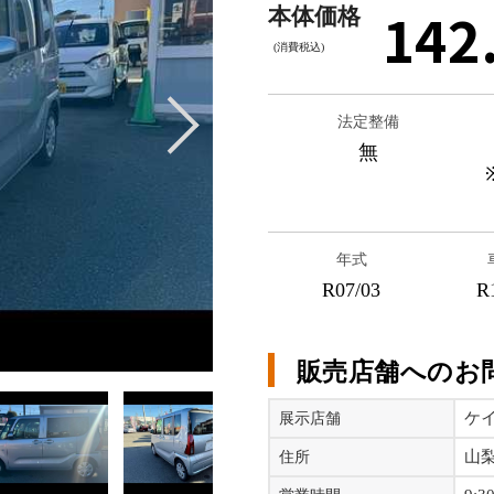
142
本体価格
(消費税込)
法定整備
無
年式
R07/03
R
販売店舗へのお
ケ
展示店舗
山梨
住所