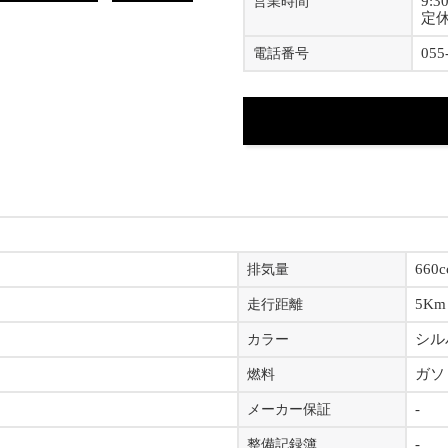
9:3
営業時間
定
055
電話番号
660c
排気量
5Km
走行距離
シル
カラー
ガソ
燃料
-
メーカー保証
-
整備記録簿