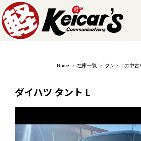
Home
>
在庫一覧
>
タント Lの中古
ダイハツ タント L