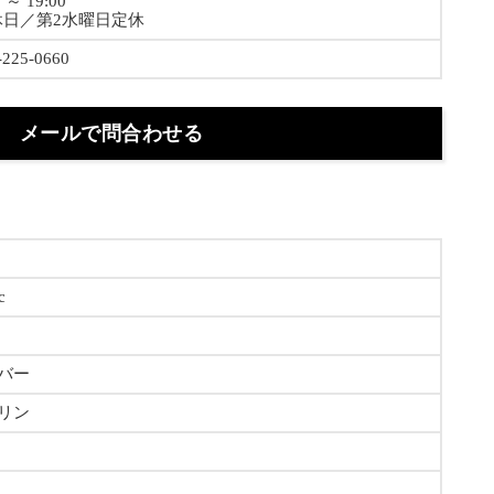
0 ～ 19:00
休日／第2水曜日定休
-225-0660
メールで問合わせる
c
バー
リン